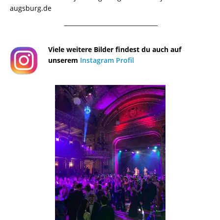
augsburg.de
¯¯¯¯¯¯¯¯¯¯¯¯¯¯¯¯¯¯¯¯¯¯¯¯¯¯¯¯¯¯¯¯¯¯¯¯¯¯
Viele weitere Bilder findest du auch auf
unserem
Instagram Profil