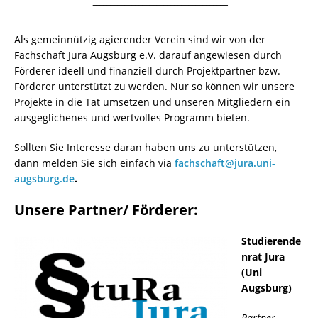
¯¯¯¯¯¯¯¯¯¯¯¯¯¯¯¯¯¯¯¯¯¯¯¯¯¯¯¯¯¯¯¯¯¯¯¯¯¯
Als gemeinnützig agierender Verein sind wir von der
Fachschaft Jura Augsburg e.V. darauf angewiesen durch
Förderer ideell und finanziell durch Projektpartner bzw.
Förderer unterstützt zu werden. Nur so können wir unsere
Projekte in die Tat umsetzen und unseren Mitgliedern ein
ausgeglichenes und wertvolles Programm bieten.
Sollten Sie Interesse daran haben uns zu unterstützen,
dann melden Sie sich einfach via
fachschaft@jura.uni-
augsburg.de
.
Unsere Partner/ Förderer:
Studierende
nrat Jura
(Uni
Augsburg)
Partner