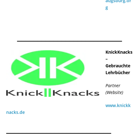
augsburg.or
g
__________________________
KnickKnacks
–
Gebrauchte
Lehrbücher
Partner
(Website)
www.knickk
nacks.de
__________________________