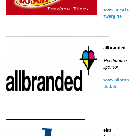
www.loesch-
zwerg.de
__________________________
allbranded
Merchandise;
Sponsor
www.allbran
ded.de
______
____________________
elsa