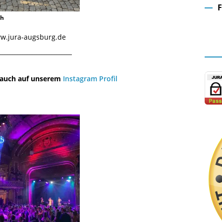
ch
Fa
www.jura-augsburg.de
¯¯¯¯¯¯¯¯¯¯¯¯¯¯¯¯¯¯¯¯¯¯¯¯¯¯¯¯¯
u auch auf unserem
Instagram Profil