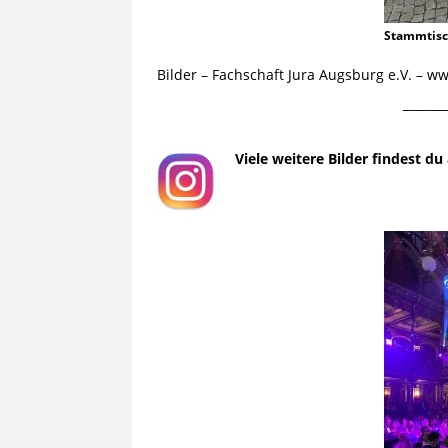
Stammtis
Bilder – Fachschaft Jura Augsburg e.V. – 
¯¯¯¯¯¯¯¯¯
Viele weitere Bilder findest d