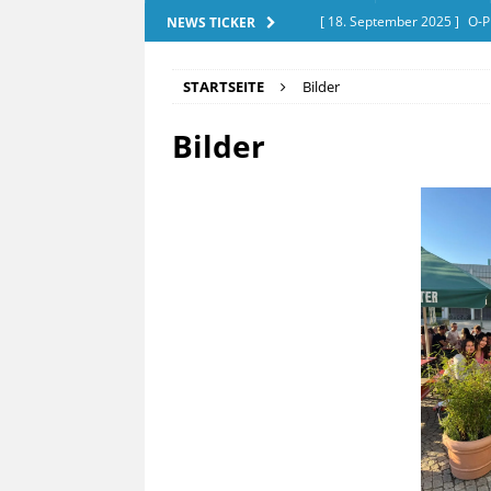
[ 18. September 2025 ]
O-P
NEWS TICKER
[ 28. Dezember 2025 ]
Exam
STARTSEITE
Bilder
[ 20. September 2025 ]
Tut
Bilder