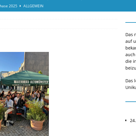
hase 2025
ALLGEMEIN
ensprotokolleinsicht des Termins 2025/II
ALLGEMEIN
or*innen gesucht O-Phase 2025
ALLGEMEIN
Das n
auf 
beka
auch
die i
beizu
Das l
Uniku
24