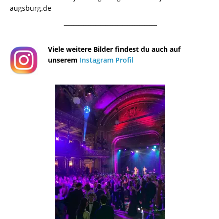
augsburg.de
¯¯¯¯¯¯¯¯¯¯¯¯¯¯¯¯¯¯¯¯¯¯¯¯¯¯¯¯¯¯¯¯¯¯¯¯¯¯
Viele weitere Bilder findest du auch auf
unserem
Instagram Profil