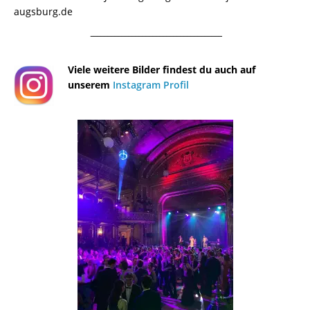
augsburg.de
¯¯¯¯¯¯¯¯¯¯¯¯¯¯¯¯¯¯¯¯¯¯¯¯¯¯¯¯¯¯¯¯¯¯¯¯¯¯
Viele weitere Bilder findest du auch auf
unserem
Instagram Profil