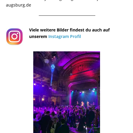
augsburg.de
¯¯¯¯¯¯¯¯¯¯¯¯¯¯¯¯¯¯¯¯¯¯¯¯¯¯¯¯¯¯¯¯¯¯¯¯¯¯
Viele weitere Bilder findest du auch auf
unserem
Instagram Profil