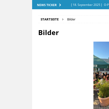
[ 18. September 2025 ]
O-P
NEWS TICKER
[ 28. Dezember 2025 ]
Exam
STARTSEITE
Bilder
[ 20. September 2025 ]
Tut
Bilder