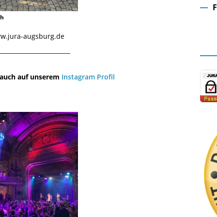
ch
Fa
www.jura-augsburg.de
¯¯¯¯¯¯¯¯¯¯¯¯¯¯¯¯¯¯¯¯¯¯¯¯¯¯¯¯¯
u auch auf unserem
Instagram Profil