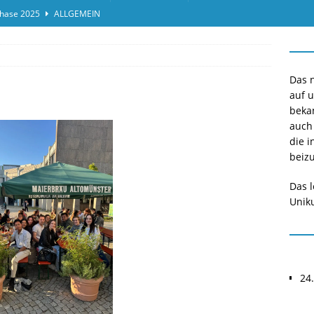
hase 2025
ALLGEMEIN
ensprotokolleinsicht des Termins 2025/II
ALLGEMEIN
or*innen gesucht O-Phase 2025
ALLGEMEIN
Das n
auf 
beka
auch
die i
beizu
Das l
Uniku
24