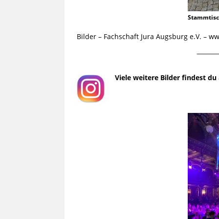
Stammtis
Bilder – Fachschaft Jura Augsburg e.V. – 
¯¯¯¯¯¯¯¯¯
Viele weitere Bilder findest d