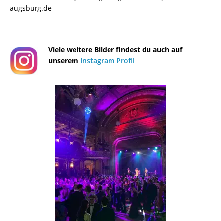
augsburg.de
¯¯¯¯¯¯¯¯¯¯¯¯¯¯¯¯¯¯¯¯¯¯¯¯¯¯¯¯¯¯¯¯¯¯¯¯¯¯
Viele weitere Bilder findest du auch auf
unserem
Instagram Profil