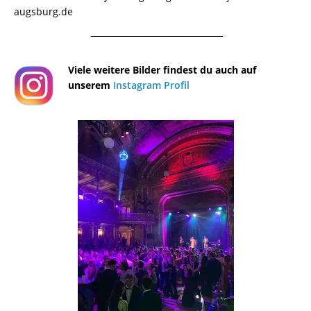
augsburg.de
¯¯¯¯¯¯¯¯¯¯¯¯¯¯¯¯¯¯¯¯¯¯¯¯¯¯¯¯¯¯¯¯¯¯¯¯¯¯
Viele weitere Bilder findest du auch auf
unserem
Instagram Profil