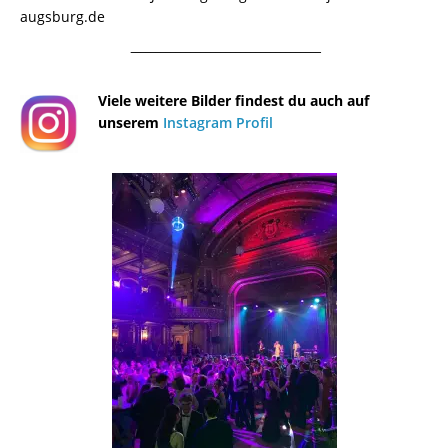
augsburg.de
¯¯¯¯¯¯¯¯¯¯¯¯¯¯¯¯¯¯¯¯¯¯¯¯¯¯¯¯¯¯¯¯¯¯¯¯¯¯
Viele weitere Bilder findest du auch auf
unserem
Instagram Profil