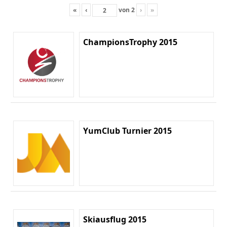
«
‹
von
2
›
»
ChampionsTrophy 2015
YumClub Turnier 2015
Skiausflug 2015