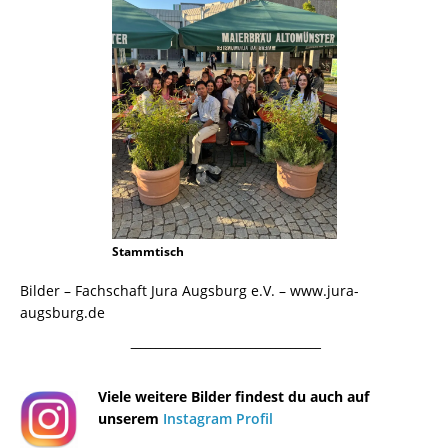
Stammtisch
Bilder – Fachschaft Jura Augsburg e.V. – www.jura-
augsburg.de
¯¯¯¯¯¯¯¯¯¯¯¯¯¯¯¯¯¯¯¯¯¯¯¯¯¯¯¯¯¯¯¯¯¯¯¯¯¯
Viele weitere Bilder findest du auch auf
unserem
Instagram Profil