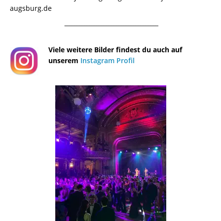
augsburg.de
¯¯¯¯¯¯¯¯¯¯¯¯¯¯¯¯¯¯¯¯¯¯¯¯¯¯¯¯¯¯¯¯¯¯¯¯¯¯
Viele weitere Bilder findest du auch auf
unserem
Instagram Profil