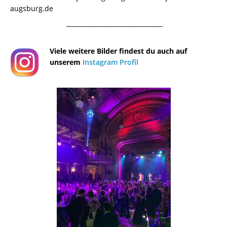
augsburg.de
¯¯¯¯¯¯¯¯¯¯¯¯¯¯¯¯¯¯¯¯¯¯¯¯¯¯¯¯¯¯¯¯¯¯¯¯¯¯
Viele weitere Bilder findest du auch auf
unserem
Instagram Profil