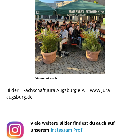
Stammtisch
Bilder – Fachschaft Jura Augsburg e.V. – www.jura-
augsburg.de
¯¯¯¯¯¯¯¯¯¯¯¯¯¯¯¯¯¯¯¯¯¯¯¯¯¯¯¯¯¯¯¯¯¯¯¯¯¯
Viele weitere Bilder findest du auch auf
unserem
Instagram Profil