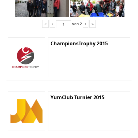
«
‹
von
2
›
»
ChampionsTrophy 2015
YumClub Turnier 2015