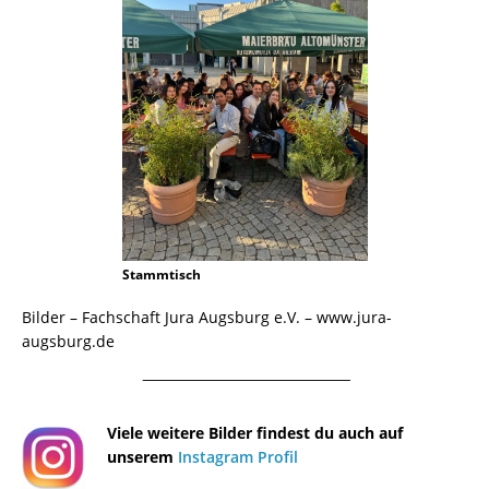
Stammtisch
Bilder – Fachschaft Jura Augsburg e.V. – www.jura-
augsburg.de
¯¯¯¯¯¯¯¯¯¯¯¯¯¯¯¯¯¯¯¯¯¯¯¯¯¯¯¯¯¯¯¯¯¯¯¯¯¯
Viele weitere Bilder findest du auch auf
unserem
Instagram Profil