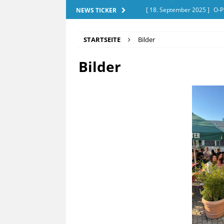
[ 18. September 2025 ]
O-P
NEWS TICKER
[ 28. Dezember 2025 ]
Exam
STARTSEITE
Bilder
[ 20. September 2025 ]
Tut
Bilder