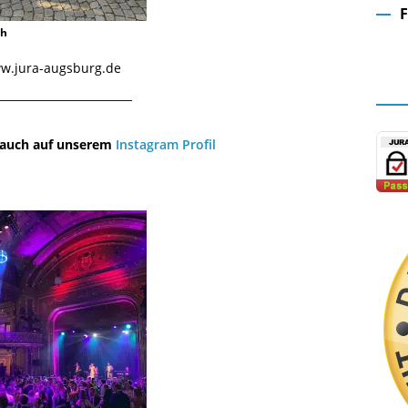
ch
Fa
www.jura-augsburg.de
¯¯¯¯¯¯¯¯¯¯¯¯¯¯¯¯¯¯¯¯¯¯¯¯¯¯¯¯¯
u auch auf unserem
Instagram Profil