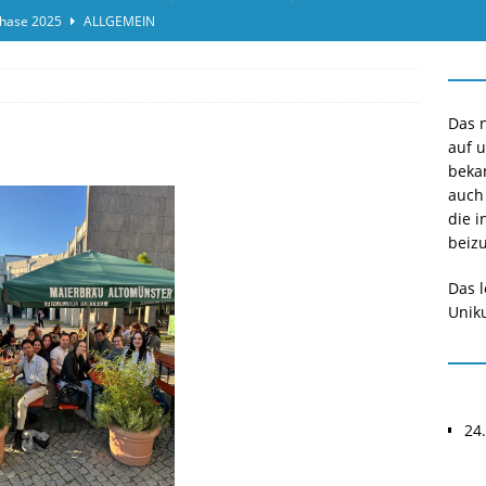
hase 2025
ALLGEMEIN
ensprotokolleinsicht des Termins 2025/II
ALLGEMEIN
or*innen gesucht O-Phase 2025
ALLGEMEIN
Das n
auf 
beka
auch
die i
beizu
Das l
Uniku
24