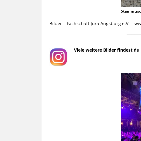
Stammtis
Bilder – Fachschaft Jura Augsburg e.V. – 
¯¯¯¯¯¯¯¯¯
Viele weitere Bilder findest d