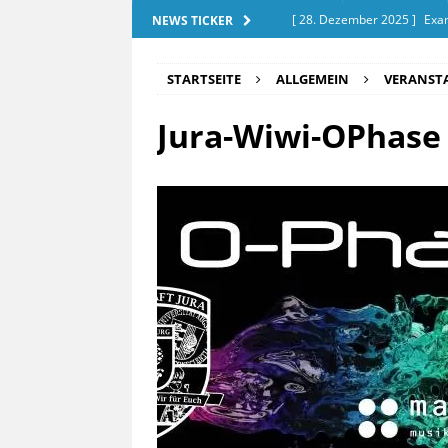
[ 28. Dezember 2025 ]
Exam
NEWS TICKER
[ 20. September 2025 ]
Tut
STARTSEITE
ALLGEMEIN
VERANST
[ 18. September 2025 ]
O-P
Jura-Wiwi-OPhase 