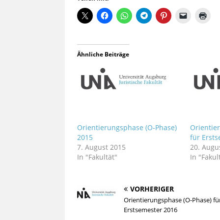
Ähnliche Beiträge
Orientierungsphase (O-Phase)
Orientie
2015
für Erst
7. August 2015
20. Augu
In "Fakultät"
In "Fakul
VORHERIGER
Orientierungsphase (O-Phase) fü
Erstsemester 2016