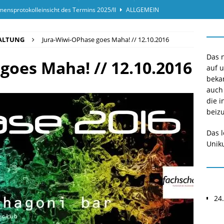
ensprotokolleinsicht des Termins 2025/II
ALLGEMEIN
or*innen gesucht O-Phase 2025
ALLGEMEIN
ALTUNG
Jura-Wiwi-OPhase goes Maha! // 12.10.2016
hase 2025
ALLGEMEIN
Das n
goes Maha! // 12.10.2016
auf 
beka
auch
die i
beizu
Das l
Uniku
24