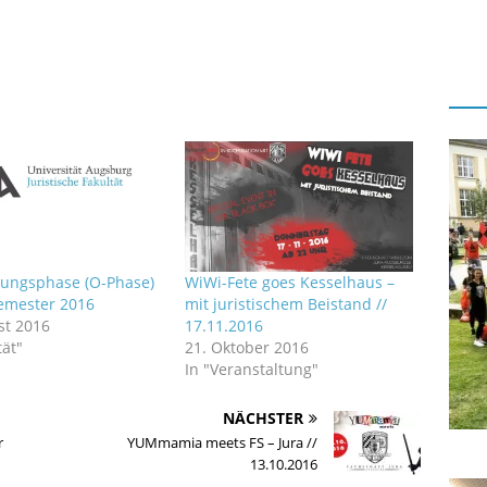
rungsphase (O-Phase)
WiWi-Fete goes Kesselhaus –
semester 2016
mit juristischem Beistand //
st 2016
17.11.2016
tät"
21. Oktober 2016
In "Veranstaltung"
NÄCHSTER
r
YUMmamia meets FS – Jura //
13.10.2016