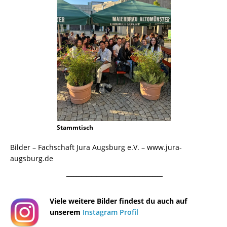
Stammtisch
Bilder – Fachschaft Jura Augsburg e.V. – www.jura-
augsburg.de
¯¯¯¯¯¯¯¯¯¯¯¯¯¯¯¯¯¯¯¯¯¯¯¯¯¯¯¯¯¯¯¯¯¯¯¯¯¯
Viele weitere Bilder findest du auch auf
unserem
Instagram Profil