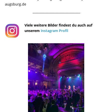
augsburg.de
¯¯¯¯¯¯¯¯¯¯¯¯¯¯¯¯¯¯¯¯¯¯¯¯¯¯¯¯¯¯¯¯¯¯¯¯¯¯
Viele weitere Bilder findest du auch auf
unserem
Instagram Profil