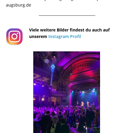
augsburg.de
¯¯¯¯¯¯¯¯¯¯¯¯¯¯¯¯¯¯¯¯¯¯¯¯¯¯¯¯¯¯¯¯¯¯¯¯¯¯
Viele weitere Bilder findest du auch auf
unserem
Instagram Profil