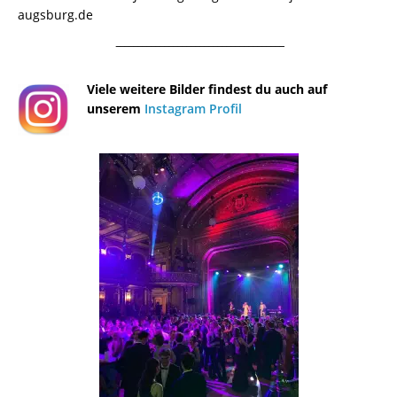
augsburg.de
¯¯¯¯¯¯¯¯¯¯¯¯¯¯¯¯¯¯¯¯¯¯¯¯¯¯¯¯¯¯¯¯¯¯¯¯¯¯
Viele weitere Bilder findest du auch auf
unserem
Instagram Profil