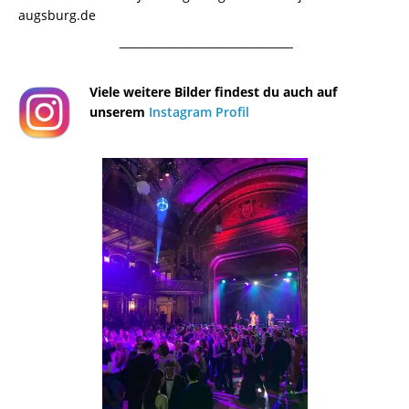
augsburg.de
¯¯¯¯¯¯¯¯¯¯¯¯¯¯¯¯¯¯¯¯¯¯¯¯¯¯¯¯¯¯¯¯¯¯¯¯¯¯
Viele weitere Bilder findest du auch auf
unserem
Instagram Profil