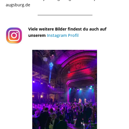
augsburg.de
¯¯¯¯¯¯¯¯¯¯¯¯¯¯¯¯¯¯¯¯¯¯¯¯¯¯¯¯¯¯¯¯¯¯¯¯¯¯
Viele weitere Bilder findest du auch auf
unserem
Instagram Profil