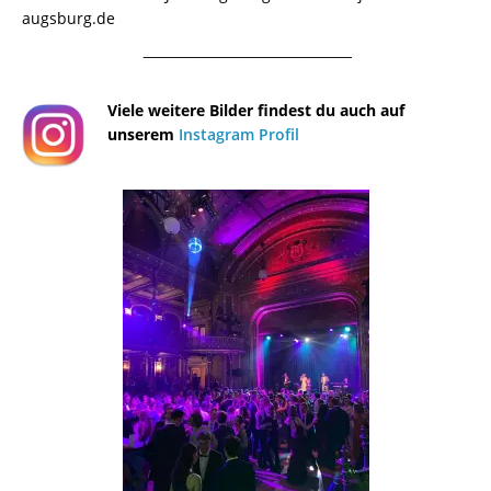
augsburg.de
¯¯¯¯¯¯¯¯¯¯¯¯¯¯¯¯¯¯¯¯¯¯¯¯¯¯¯¯¯¯¯¯¯¯¯¯¯¯
Viele weitere Bilder findest du auch auf
unserem
Instagram Profil