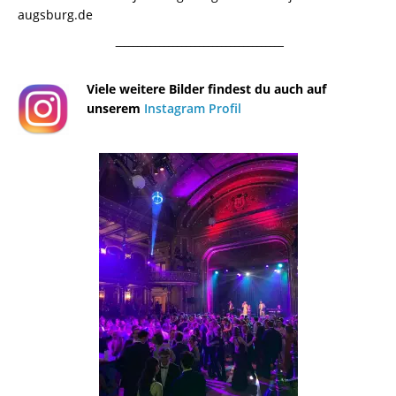
augsburg.de
¯¯¯¯¯¯¯¯¯¯¯¯¯¯¯¯¯¯¯¯¯¯¯¯¯¯¯¯¯¯¯¯¯¯¯¯¯¯
Viele weitere Bilder findest du auch auf
unserem
Instagram Profil