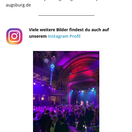
augsburg.de
¯¯¯¯¯¯¯¯¯¯¯¯¯¯¯¯¯¯¯¯¯¯¯¯¯¯¯¯¯¯¯¯¯¯¯¯¯¯
Viele weitere Bilder findest du auch auf
unserem
Instagram Profil