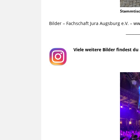
Stammtis
Bilder – Fachschaft Jura Augsburg e.V. – 
¯¯¯¯¯¯¯¯¯
Viele weitere Bilder findest d