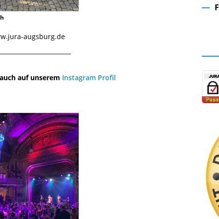
ch
Fa
www.jura-augsburg.de
¯¯¯¯¯¯¯¯¯¯¯¯¯¯¯¯¯¯¯¯¯¯¯¯¯¯¯¯¯
u auch auf unserem
Instagram Profil