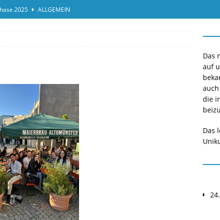
hase 2025
ALLGEMEIN
ensprotokolleinsicht des Termins 2025/II
ALLGEMEIN
or*innen gesucht O-Phase 2025
ALLGEMEIN
Das n
auf 
beka
auch
die i
beizu
Das l
Uniku
24