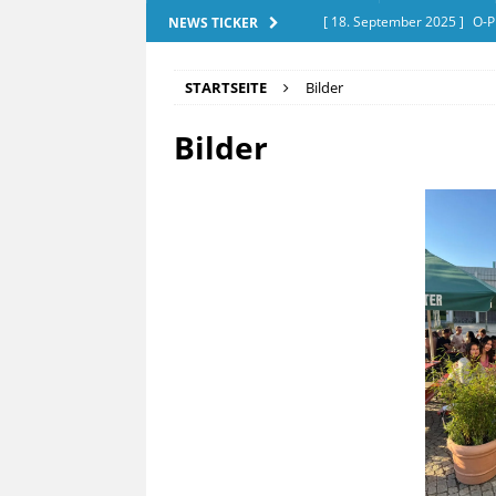
[ 18. September 2025 ]
O-P
NEWS TICKER
[ 28. Dezember 2025 ]
Exam
STARTSEITE
Bilder
[ 20. September 2025 ]
Tut
Bilder