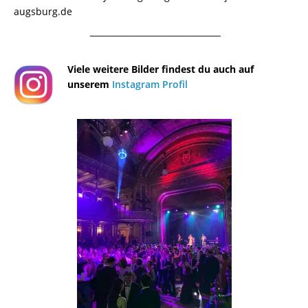
augsburg.de
¯¯¯¯¯¯¯¯¯¯¯¯¯¯¯¯¯¯¯¯¯¯¯¯¯¯¯¯¯¯¯¯¯¯¯¯¯¯
Viele weitere Bilder findest du auch auf
unserem
Instagram Profil