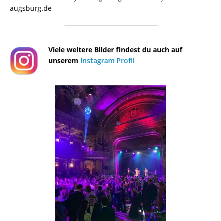
augsburg.de
¯¯¯¯¯¯¯¯¯¯¯¯¯¯¯¯¯¯¯¯¯¯¯¯¯¯¯¯¯¯¯¯¯¯¯¯¯¯
Viele weitere Bilder findest du auch auf
unserem
Instagram Profil