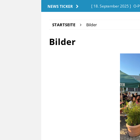
[ 18. September 2025 ]
O-P
NEWS TICKER
[ 28. Dezember 2025 ]
Exam
STARTSEITE
Bilder
[ 20. September 2025 ]
Tut
Bilder