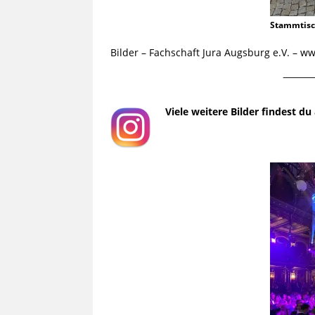
Stammtis
Bilder – Fachschaft Jura Augsburg e.V. – 
¯¯¯¯¯¯¯¯¯
Viele weitere Bilder findest d