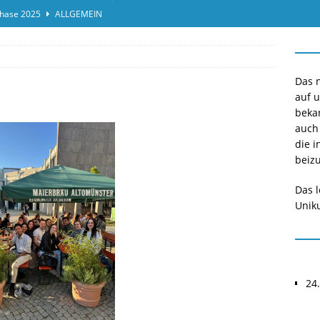
hase 2025
ALLGEMEIN
ensprotokolleinsicht des Termins 2025/II
ALLGEMEIN
or*innen gesucht O-Phase 2025
ALLGEMEIN
Das n
auf 
beka
auch
die i
beizu
Das l
Uniku
24