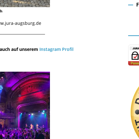
ch
Fa
www.jura-augsburg.de
¯¯¯¯¯¯¯¯¯¯¯¯¯¯¯¯¯¯¯¯¯¯¯¯¯¯¯¯¯
u auch auf unserem
Instagram Profil