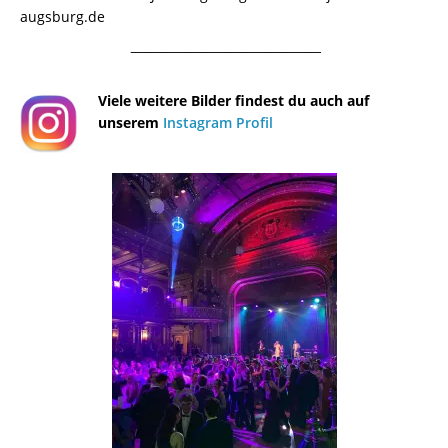
augsburg.de
¯¯¯¯¯¯¯¯¯¯¯¯¯¯¯¯¯¯¯¯¯¯¯¯¯¯¯¯¯¯¯¯¯¯¯¯¯¯
Viele weitere Bilder findest du auch auf
unserem
Instagram Profil