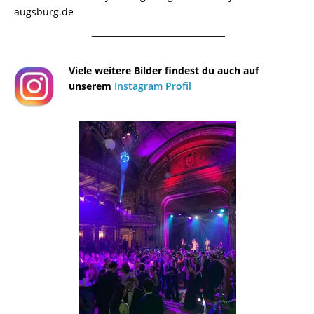
augsburg.de
¯¯¯¯¯¯¯¯¯¯¯¯¯¯¯¯¯¯¯¯¯¯¯¯¯¯¯¯¯¯¯¯¯¯¯¯¯¯
Viele weitere Bilder findest du auch auf
unserem
Instagram Profil