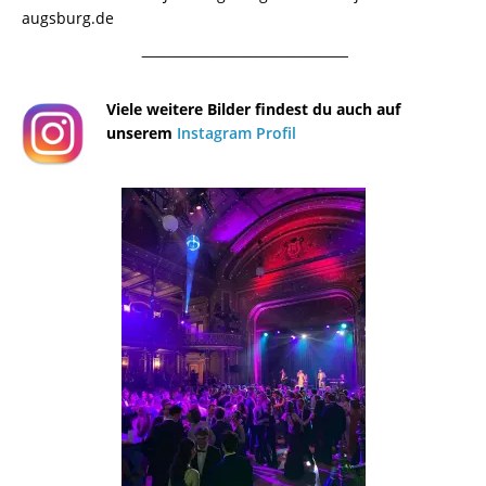
augsburg.de
¯¯¯¯¯¯¯¯¯¯¯¯¯¯¯¯¯¯¯¯¯¯¯¯¯¯¯¯¯¯¯¯¯¯¯¯¯¯
Viele weitere Bilder findest du auch auf
unserem
Instagram Profil