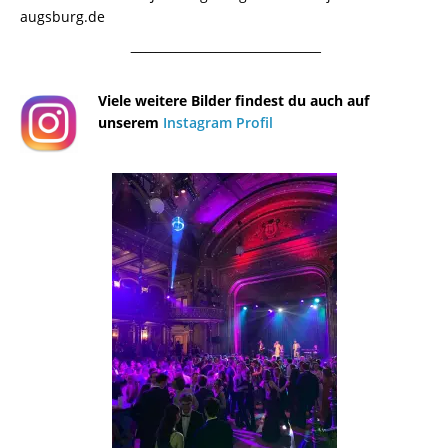
augsburg.de
¯¯¯¯¯¯¯¯¯¯¯¯¯¯¯¯¯¯¯¯¯¯¯¯¯¯¯¯¯¯¯¯¯¯¯¯¯¯
Viele weitere Bilder findest du auch auf
unserem
Instagram Profil