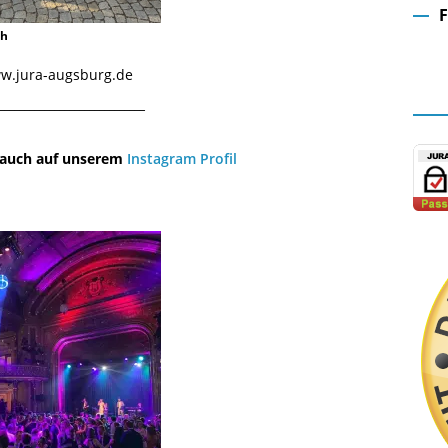
ch
Fa
www.jura-augsburg.de
¯¯¯¯¯¯¯¯¯¯¯¯¯¯¯¯¯¯¯¯¯¯¯¯¯¯¯¯¯
u auch auf unserem
Instagram Profil