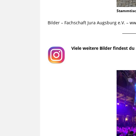
Stammtis
Bilder – Fachschaft Jura Augsburg e.V. – 
¯¯¯¯¯¯¯¯¯
Viele weitere Bilder findest d