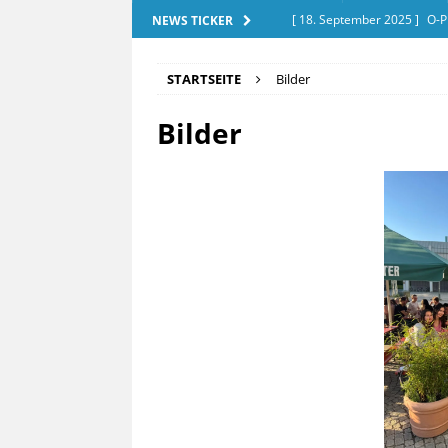
[ 18. September 2025 ]
O-P
NEWS TICKER
[ 28. Dezember 2025 ]
Exam
STARTSEITE
Bilder
[ 20. September 2025 ]
Tut
Bilder