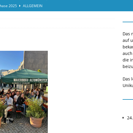
hase 2025
ALLGEMEIN
ensprotokolleinsicht des Termins 2025/II
ALLGEMEIN
or*innen gesucht O-Phase 2025
ALLGEMEIN
Das n
auf 
beka
auch
die i
beizu
Das l
Uniku
24