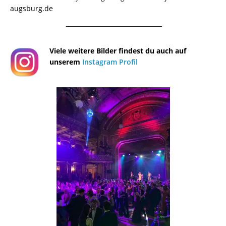
augsburg.de
¯¯¯¯¯¯¯¯¯¯¯¯¯¯¯¯¯¯¯¯¯¯¯¯¯¯¯¯¯¯¯¯¯¯¯¯¯¯
Viele weitere Bilder findest du auch auf
unserem
Instagram Profil