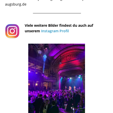
augsburg.de
¯¯¯¯¯¯¯¯¯¯¯¯¯¯¯¯¯¯¯¯¯¯¯¯¯¯¯¯¯¯¯¯¯¯¯¯¯¯
Viele weitere Bilder findest du auch auf
unserem
Instagram Profil