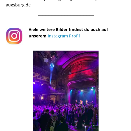
augsburg.de
¯¯¯¯¯¯¯¯¯¯¯¯¯¯¯¯¯¯¯¯¯¯¯¯¯¯¯¯¯¯¯¯¯¯¯¯¯¯
Viele weitere Bilder findest du auch auf
unserem
Instagram Profil