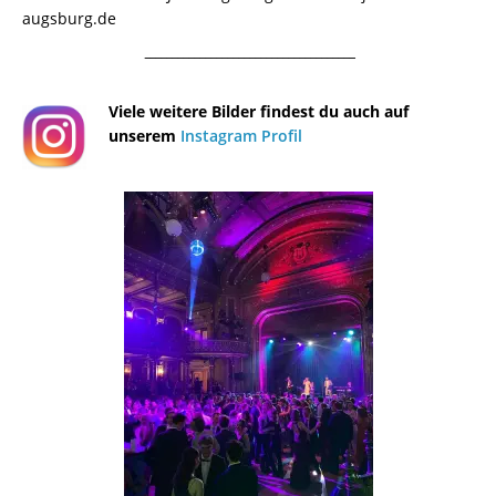
augsburg.de
¯¯¯¯¯¯¯¯¯¯¯¯¯¯¯¯¯¯¯¯¯¯¯¯¯¯¯¯¯¯¯¯¯¯¯¯¯¯
Viele weitere Bilder findest du auch auf
unserem
Instagram Profil