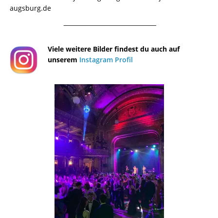
augsburg.de
¯¯¯¯¯¯¯¯¯¯¯¯¯¯¯¯¯¯¯¯¯¯¯¯¯¯¯¯¯¯¯¯¯¯¯¯¯¯
Viele weitere Bilder findest du auch auf
unserem
Instagram Profil