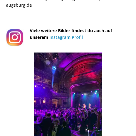
augsburg.de
¯¯¯¯¯¯¯¯¯¯¯¯¯¯¯¯¯¯¯¯¯¯¯¯¯¯¯¯¯¯¯¯¯¯¯¯¯¯
Viele weitere Bilder findest du auch auf
unserem
Instagram Profil