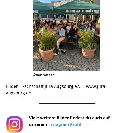
Stammtisch
Bilder – Fachschaft Jura Augsburg e.V. – www.jura-
augsburg.de
¯¯¯¯¯¯¯¯¯¯¯¯¯¯¯¯¯¯¯¯¯¯¯¯¯¯¯¯¯¯¯¯¯¯¯¯¯¯
Viele weitere Bilder findest du auch auf
unserem
Instagram Profil