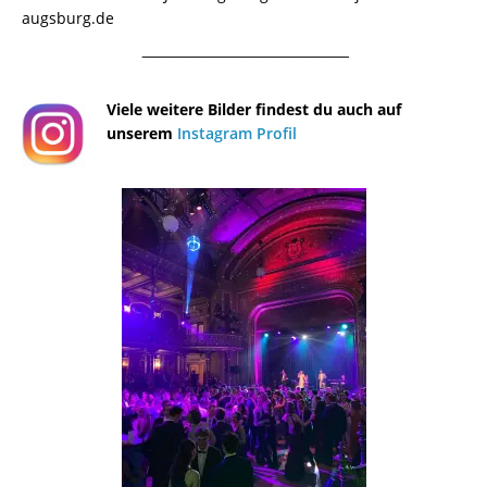
augsburg.de
¯¯¯¯¯¯¯¯¯¯¯¯¯¯¯¯¯¯¯¯¯¯¯¯¯¯¯¯¯¯¯¯¯¯¯¯¯¯
Viele weitere Bilder findest du auch auf
unserem
Instagram Profil