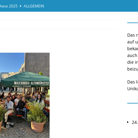
hase 2025
ALLGEMEIN
ensprotokolleinsicht des Termins 2025/II
ALLGEMEIN
or*innen gesucht O-Phase 2025
ALLGEMEIN
Das n
auf 
beka
auch
die i
beizu
Das l
Uniku
24