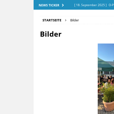
[ 18. September 2025 ]
O-P
NEWS TICKER
[ 28. Dezember 2025 ]
Exam
STARTSEITE
Bilder
[ 20. September 2025 ]
Tut
Bilder