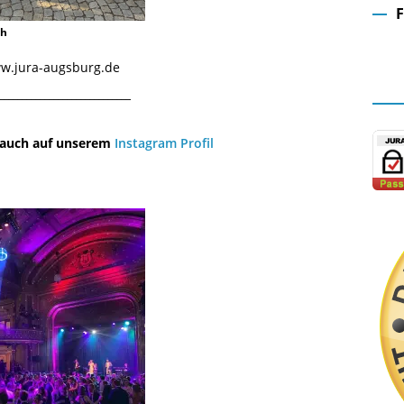
ch
Fa
www.jura-augsburg.de
¯¯¯¯¯¯¯¯¯¯¯¯¯¯¯¯¯¯¯¯¯¯¯¯¯¯¯¯¯
u auch auf unserem
Instagram Profil