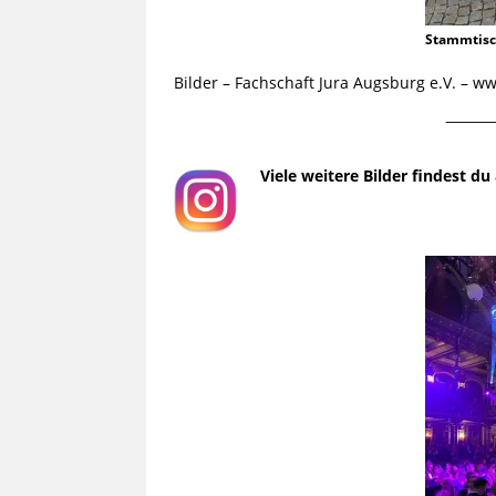
Stammtis
Bilder – Fachschaft Jura Augsburg e.V. – 
¯¯¯¯¯¯¯¯¯
Viele weitere Bilder findest d