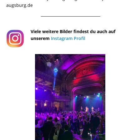
augsburg.de
¯¯¯¯¯¯¯¯¯¯¯¯¯¯¯¯¯¯¯¯¯¯¯¯¯¯¯¯¯¯¯¯¯¯¯¯¯¯
Viele weitere Bilder findest du auch auf
unserem
Instagram Profil