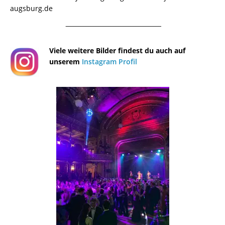
augsburg.de
¯¯¯¯¯¯¯¯¯¯¯¯¯¯¯¯¯¯¯¯¯¯¯¯¯¯¯¯¯¯¯¯¯¯¯¯¯¯
Viele weitere Bilder findest du auch auf
unserem
Instagram Profil