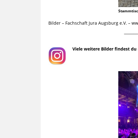
Stammtis
Bilder – Fachschaft Jura Augsburg e.V. – 
¯¯¯¯¯¯¯¯¯
Viele weitere Bilder findest d