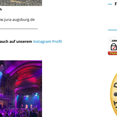
ch
Fa
www.jura-augsburg.de
¯¯¯¯¯¯¯¯¯¯¯¯¯¯¯¯¯¯¯¯¯¯¯¯¯¯¯¯¯
u auch auf unserem
Instagram Profil