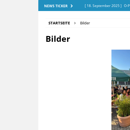
[ 18. September 2025 ]
O-P
NEWS TICKER
[ 28. Dezember 2025 ]
Exam
STARTSEITE
Bilder
[ 20. September 2025 ]
Tut
Bilder