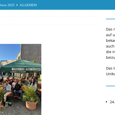
hase 2025
ALLGEMEIN
ensprotokolleinsicht des Termins 2025/II
ALLGEMEIN
or*innen gesucht O-Phase 2025
ALLGEMEIN
Das n
auf 
beka
auch
die i
beizu
Das l
Uniku
24