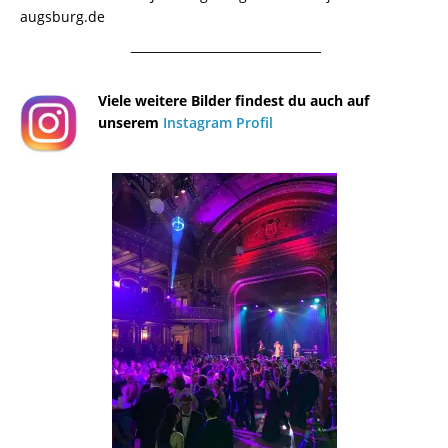
augsburg.de
¯¯¯¯¯¯¯¯¯¯¯¯¯¯¯¯¯¯¯¯¯¯¯¯¯¯¯¯¯¯¯¯¯¯¯¯¯¯
Viele weitere Bilder findest du auch auf
unserem
Instagram Profil