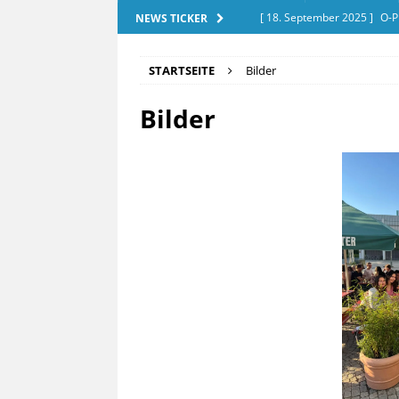
[ 18. September 2025 ]
O-P
NEWS TICKER
[ 28. Dezember 2025 ]
Exam
STARTSEITE
Bilder
[ 20. September 2025 ]
Tut
Bilder