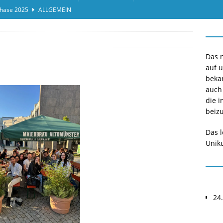
hase 2025
ALLGEMEIN
ensprotokolleinsicht des Termins 2025/II
ALLGEMEIN
or*innen gesucht O-Phase 2025
ALLGEMEIN
Das n
auf 
beka
auch
die i
beizu
Das l
Uniku
24