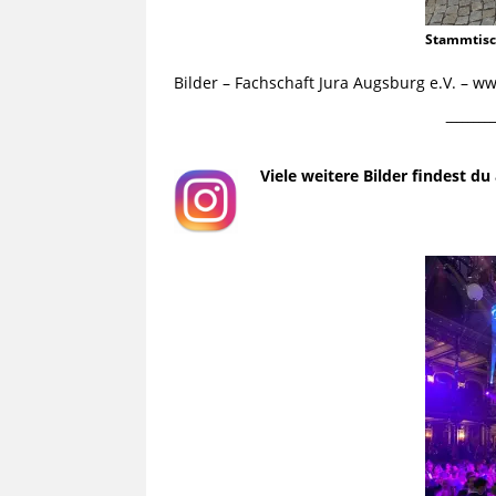
Stammtis
Bilder – Fachschaft Jura Augsburg e.V. – 
¯¯¯¯¯¯¯¯¯
Viele weitere Bilder findest d