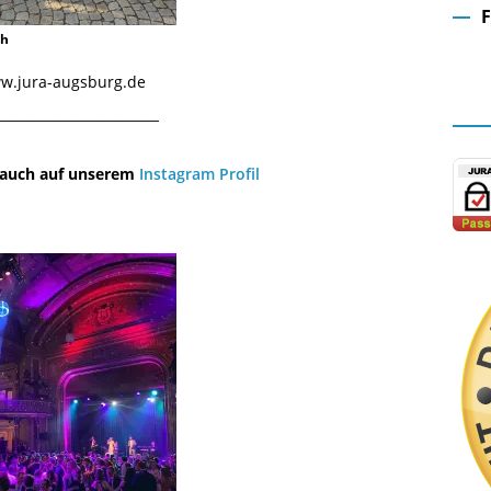
ch
Fa
www.jura-augsburg.de
¯¯¯¯¯¯¯¯¯¯¯¯¯¯¯¯¯¯¯¯¯¯¯¯¯¯¯¯¯
u auch auf unserem
Instagram Profil