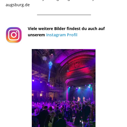
augsburg.de
¯¯¯¯¯¯¯¯¯¯¯¯¯¯¯¯¯¯¯¯¯¯¯¯¯¯¯¯¯¯¯¯¯¯¯¯¯¯
Viele weitere Bilder findest du auch auf
unserem
Instagram Profil